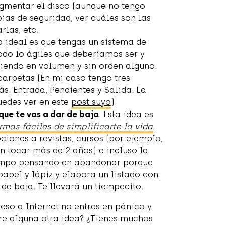
gmentar el disco (aunque no tengo
pias de seguridad, ver cuáles son las
rlas, etc.
o ideal es que tengas un sistema de
do lo ágiles que deberíamos ser y
endo en volumen y sin orden alguno.
arpetas (En mi caso tengo tres
s. Entrada, Pendientes y Salida. La
uedes ver en este
post suyo
).
 que te vas a dar de baja
. Esta idea es
rmas fáciles de simplificarte la vida
.
ciones a revistas, cursos (por ejemplo,
in tocar más de 2 años) e incluso la
tiempo pensando en abandonar porque
papel y lápiz y elabora un listado con
 de baja. Te llevará un tiempecito.
eso a Internet no entres en pánico y
urre alguna otra idea? ¿Tienes muchos