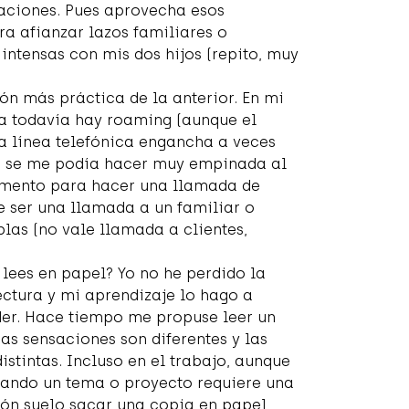
laciones. Pues aprovecha esos
a afianzar lazos familiares o
intensas con mis dos hijos (repito, muy
ión más práctica de la anterior. En mi
za todavía hay roaming (aunque el
a línea telefónica engancha a veces
ro se me podía hacer muy empinada al
momento para hacer una llamada de
be ser una llamada a un familiar o
as (no vale llamada a clientes,
lees en papel? Yo no he perdido la
ectura y mi aprendizaje lo hago a
ader. Hace tiempo me propuse leer un
as sensaciones son diferentes y las
istintas. Incluso en el trabajo, aunque
uando un tema o proyecto requiere una
ón suelo sacar una copia en papel