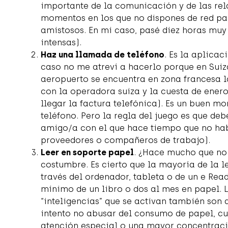
importante de la comunicación y de las re
momentos en los que no dispones de red par
amistosos. En mi caso, pasé diez horas muy 
intensas).
Haz una llamada de teléfono
. Es la aplicac
caso no me atreví a hacerlo porque en Sui
aeropuerto se encuentra en zona francesa l
con la operadora suiza y la cuesta de ene
llegar la factura telefónica). Es un buen 
teléfono. Pero la regla del juego es que de
amigo/a con el que hace tiempo que no habl
proveedores o compañeros de trabajo).
Leer en soporte papel
. ¿Hace mucho que no 
costumbre. Es cierto que la mayoría de la l
través del ordenador, tableta o de un e Re
mínimo de un libro o dos al mes en papel. L
“inteligencias” que se activan también son d
intento no abusar del consumo de papel, c
atención especial o una mayor concentraci