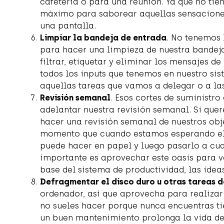
cafetería o para una reunión. Ya que no tien
máximo para saborear aquellas sensaciones
una pantalla.
Limpiar la bandeja de entrada
. No tenemos
para hacer una limpieza de nuestra bandej
filtrar, etiquetar y eliminar los mensajes d
todos los inputs que tenemos en nuestro sis
aquellas tareas que vamos a delegar o a la
Revisión semanal
. Esos cortes de suministr
adelantar nuestra revisión semanal. Si qu
hacer una revisión semanal de nuestros obj
momento que cuando estamos esperando el a
puede hacer en papel y luego pasarlo a cua
importante es aprovechar este oasis para vo
base del sistema de productividad, las ideas
Defragmentar el disco duro u otras tareas 
ordenador, así que aprovecha para realiza
no sueles hacer porque nunca encuentras ti
un buen mantenimiento prolonga la vida de