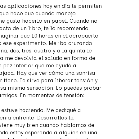
las aplicaciones hoy en día te permiten
n que hace que cuando manejo
e gusta hacerlo en papel. Cuando no
tacto de un libro, te lo recomiendo.
imaginar que 10 horas en el aeropuerto
o ese experimento. Me iba cruzando
a, dos, tres, cuatro y a la quinta le
ía me devolvía el saludo en forma de
e paz interior que me ayudó a
lajada. Hay que ver cómo una sonrisa
tiene. Te sirve para liberar tensión y
esa misma sensación. Lo puedes probar
y amigos. En momentos de tensión:
ue estuve haciendo. Me dediqué a
enía enfrente. Desarrollas la
e viene muy bien cuando hablamos de
ndo estoy esperando a alguien en una