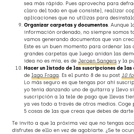
sea más rápido. Pues aprovecha para defra
claro del todo en qué consiste), realizar co
aplicaciones que no utilizas para desinstala
Organizar carpetas y documentos
. Aunque l
información ordenado, no siempre somos to
vamos generando documentos que van creci
Este es un buen momento para ordenar las c
grandes carpetas que luego anidan las demá
idea no es mía, es de
Jeroen Sangers
y la p
Hacer un listado de las suscripciones de las
de
Iago Fraga
. Es el punto 8 de su post
10 fo
Lo más seguro es que tengas por ahí suscrip
yo tenía danzando uno de guitarra y llevo s
suscripción a la tele de pago que llevas 
ya ves todo a través de otros medios. Coge 
5 cosas de las que creas que debes de darte
Te invito a que la próxima vez que no tengas acc
disfrutes de ello en vez de agobiarte. ¿Se te oc