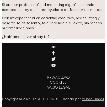
Si eres un profesional del marketing digital buscando
destacar, estoy aquí para ayudarte a alcanzar tus metas.
Con mi experiencia en coaching ejecutivo, headhunting y
desarrollo de talento, te guiaré hacia el éxito, sin rodeos
ni complicaciones.
¿Hablamos a ver si hay fit?
PRIVACIDAD
COOKIES
AVISO LEGAL
Copyright © 2026 DP SOLUCIONES | Creada por
Mundo Funnel