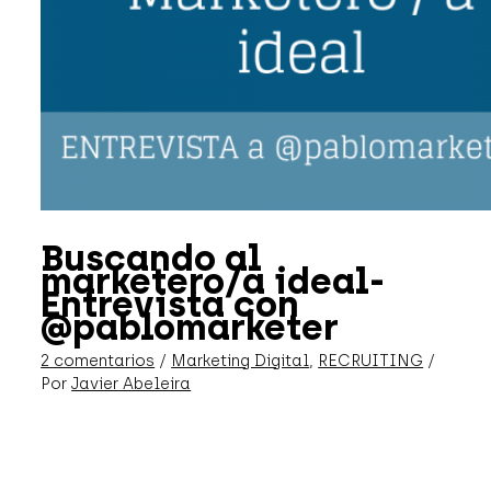
Buscando al
marketero/a ideal-
Entrevista con
@pablomarketer
2 comentarios
/
Marketing Digital
,
RECRUITING
/
Por
Javier Abeleira