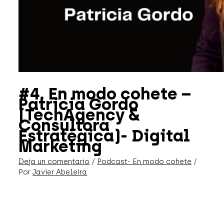
#4. En modo cohete –
Patricia Gordo
(TechAgency &
Consultora
Estratégica)- Digital
Marketing
Deja un comentario
/
Podcast- En modo cohete
/
Por
Javier Abeleira